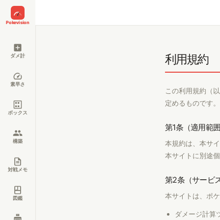
Pokevision
利用規約
ダメ計
素早さ
この利用規約（以
定めるものです。
ボックス
第1条（適用範
構築
本規約は、本サイ
本サイトに別途個
対戦メモ
第2条（サービ
本サイトは、ポケ
図鑑
ダメージ計算