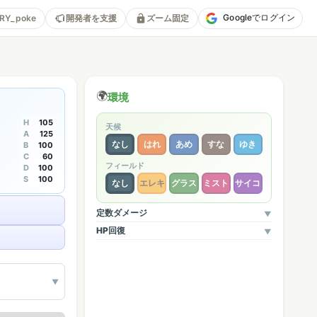
Googleでログイン
RY_poke
開発者を支援
ズーム固定
🌍
環境
H
105
天候
A
125
なし
はれ
あめ
すな
ゆき
B
100
C
60
フィールド
D
100
S
100
なし
エレキ
グラス
ミスト
サイコ
定数ダメージ
▼
HP回復
▼
▼