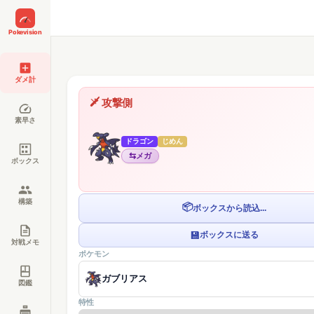
Pokevision
ダメ計
攻撃側
素早さ
ドラゴン
じめん
⇆
メガ
ボックス
構築
📦
ボックスから読込...
💾
ボックスに送る
対戦メモ
ポケモン
ガブリアス
図鑑
特性