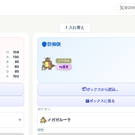
@ZER
⇄ 入れ替え
防御側
H
108
A
130
ノーマル
B
95
C
80
⇆
通常
D
85
S
102
📦
ボックスから読込...
💾
ボックスに送る
ポケモン
メガガルーラ
▼
特性