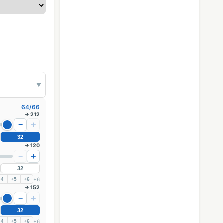
▼
64/66
→ 212
−
＋
32
→ 120
−
＋
32
+6
+4
+5
+6
→ 152
−
＋
32
+6
+4
+5
+6