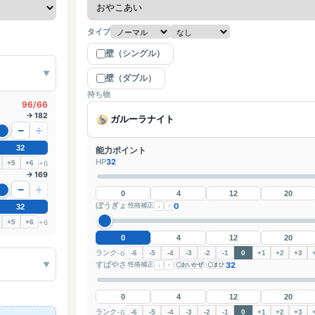
タイプ
壁（シングル）
▼
壁（ダブル）
持ち物
96/66
→ 182
ガルーラナイト
−
＋
32
能力ポイント
HP
32
+6
+5
+6
→ 169
−
＋
0
4
12
20
ぼうぎょ
0
性格補正
↓
↑
32
+6
+5
+6
0
4
12
20
ランク
-6
-6
-5
-4
-3
-2
-1
0
+1
+2
+3
すばやさ
32
▼
性格補正
↓
↑
おいかぜ
まひ
0
4
12
20
ランク
-6
-6
-5
-4
-3
-2
-1
0
+1
+2
+3