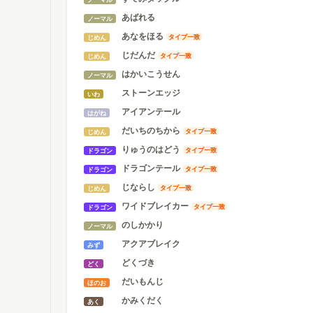
あばれる
ノーマル
あなをほる
タイプ一致
じめん
じだんだ
タイプ一致
じめん
はかいこうせん
ノーマル
ストーンエッジ
いわ
アイアンテール
はがね
だいちのちから
タイプ一致
じめん
りゅうのはどう
タイプ一致
ドラゴン
ドラゴンテール
タイプ一致
ドラゴン
じならし
タイプ一致
じめん
ワイドブレイカー
タイプ一致
ドラゴン
のしかかり
ノーマル
アクアブレイク
みず
どくづき
どく
だいもんじ
ほのお
かみくだく
あく