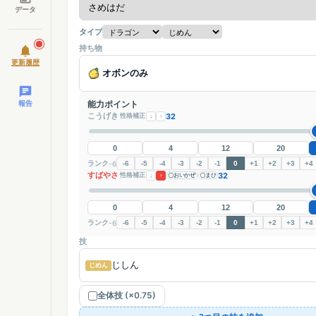
データ
タイプ
持ち物
更新履歴
オボンのみ
報告
能力ポイント
こうげき
32
性格補正
↓
↑
0
4
12
20
ランク
-6
-6
-5
-4
-3
-2
-1
0
+1
+2
+3
+4
すばやさ
32
性格補正
↓
↑
おいかぜ
まひ
0
4
12
20
ランク
-6
-6
-5
-4
-3
-2
-1
0
+1
+2
+3
+4
技
じしん
じめん
全体技 (×0.75)