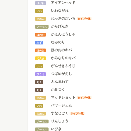
アイアンヘッド
はがね
いわなだれ
いわ
ねっさのだいち
タイプ一致
じめん
からげんき
ノーマル
かえんほうしゃ
ほのお
なみのり
みず
ほのおのキバ
ほのお
かみなりのキバ
でんき
がんせきふうじ
いわ
つばめがえし
ひこう
ぶんまわす
あく
かみつく
あく
マッドショット
タイプ一致
じめん
パワージェム
いわ
すなじごく
タイプ一致
じめん
りんしょう
ノーマル
いびき
ノーマル