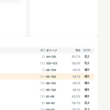
威力
ダメージ
割合
確定数
乱2
25
63.7%
44~135
乱2
120
58.0%
103~123
確3
75
49.1%
88~104
確3
100
48.1%
85~102
確3
150
48.1%
86~102
確3
100
48.1%
85~102
確3
130
45.3%
81~96
乱3
80
38.7%
69~82
乱3
120
38.7%
69~82