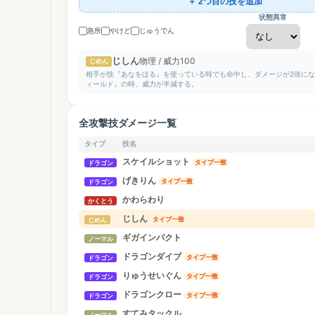
＋ 2つ目の技を追加
状態異常
急所
やけど
じゅうでん
じしん
物理 / 威力100
じめん
相手が技『あなをほる』を使っている時でも命中し、ダメージが2倍に
ィールド』の時、威力が半減する。
全攻撃技ダメージ一覧
タイプ
技名
スケイルショット
タイプ一致
ドラゴン
げきりん
タイプ一致
ドラゴン
かわらわり
かくとう
じしん
タイプ一致
じめん
ギガインパクト
ノーマル
ドラゴンダイブ
タイプ一致
ドラゴン
りゅうせいぐん
タイプ一致
ドラゴン
ドラゴンクロー
タイプ一致
ドラゴン
すてみタックル
ノーマル