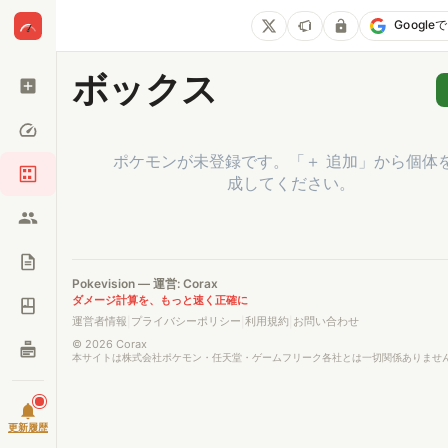
Googl
ボックス
ポケモンが未登録です。「＋ 追加」から個体
成してください。
Pokevision — 運営: Corax
ダメージ計算を、もっと速く正確に
運営者情報
プライバシーポリシー
利用規約
お問い合わせ
|
|
|
© 2026 Corax
本サイトは株式会社ポケモン・任天堂・ゲームフリーク各社とは一切関係ありませ
更新履歴